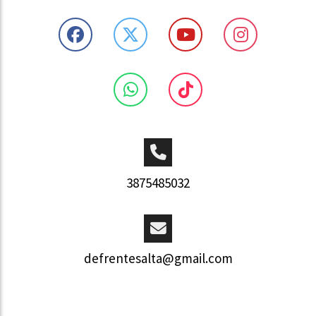
3875485032
defrentesalta@gmail.com