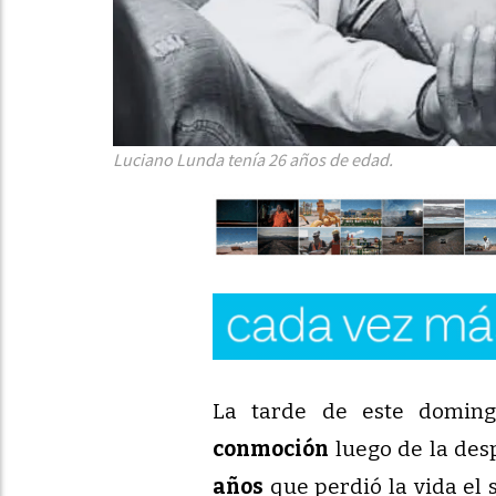
Luciano Lunda tenía 26 años de edad.
La tarde de este domin
conmoción
luego de la de
años
que perdió la vida el