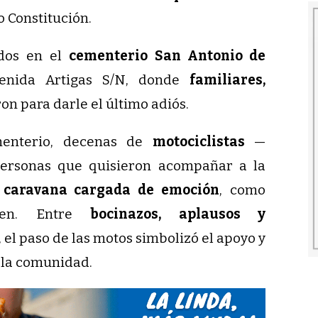
o Constitución.
ados en el
cementerio San Antonio de
venida Artigas S/N, donde
familiares,
on para darle el último adiós.
menterio, decenas de
motociclistas
—
personas que quisieron acompañar a la
a
caravana cargada de emoción
, como
ven. Entre
bocinazos, aplausos y
, el paso de las motos simbolizó el apoyo y
 la comunidad.