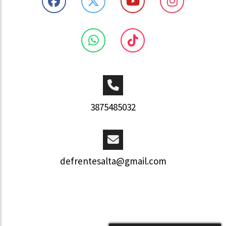
3875485032
defrentesalta@gmail.com