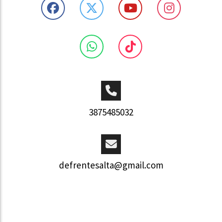
3875485032
defrentesalta@gmail.com