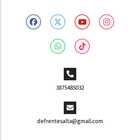
3875485032
defrentesalta@gmail.com