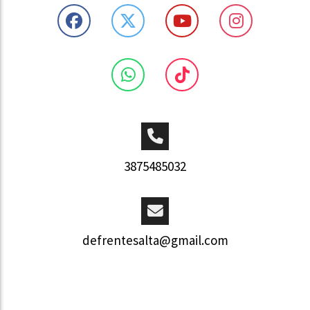
3875485032
defrentesalta@gmail.com