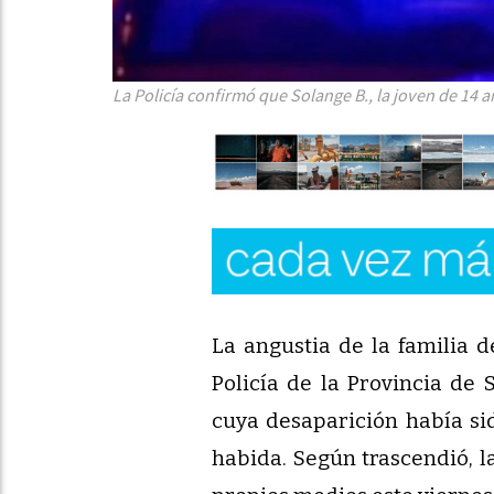
La Policía confirmó que Solange B., la joven de 14 
La angustia de la familia de
Policía de la Provincia de
cuya desaparición había si
habida. Según trascendió, l