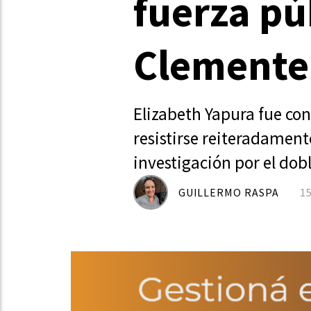
fuerza pú
Clemente
Elizabeth Yapura fue cond
resistirse reiteradament
investigación por el dob
GUILLERMO RASPA
1