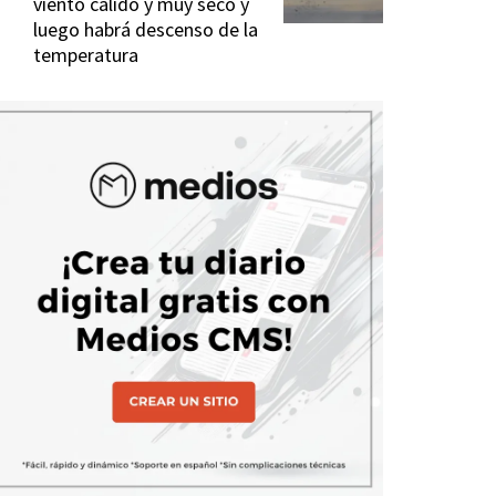
viento cálido y muy seco y
luego habrá descenso de la
temperatura