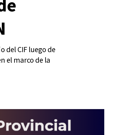
 de
N
io del CIF luego de
en el marco de la