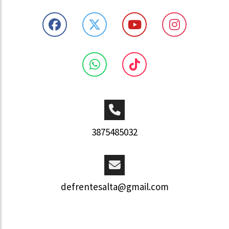
3875485032
defrentesalta@gmail.com