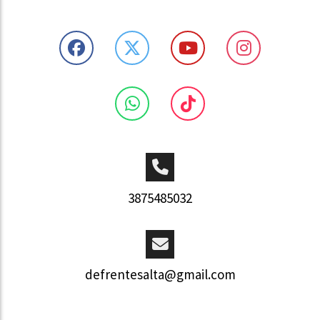
3875485032
defrentesalta@gmail.com