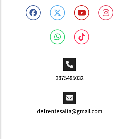
3875485032
defrentesalta@gmail.com