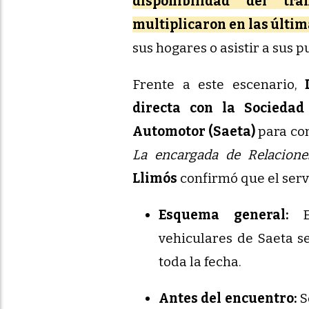
disponibilidad del tr
multiplicaron en las últi
sus hogares o asistir a sus p
Frente a este escenario,
directa con la Socieda
Automotor (Saeta)
para con
La encargada de Relaciones
Llimós
confirmó que el servi
Esquema general:
El
vehiculares de Saeta s
toda la fecha.
Antes del encuentro:
S