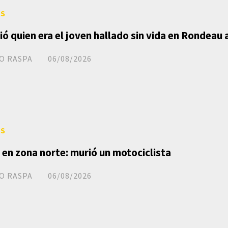
ES
ió quien era el joven hallado sin vida en Rondeau 
O RASPA
06/08/2026
ES
 en zona norte: murió un motociclista
O RASPA
06/08/2026