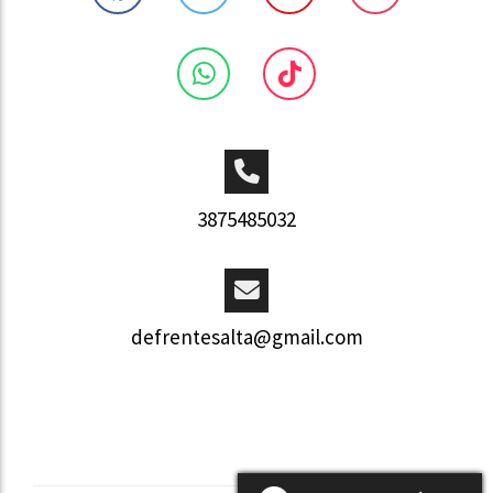
3875485032
defrentesalta@gmail.com