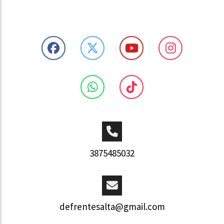
3875485032
defrentesalta@gmail.com