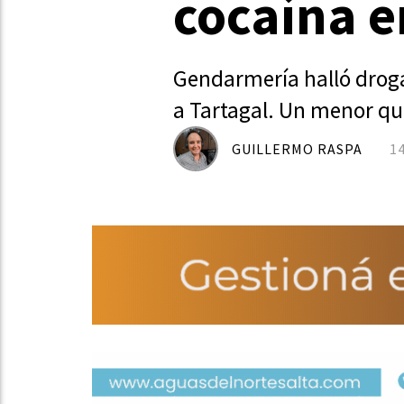
cocaína e
Gendarmería halló droga
a Tartagal. Un menor q
GUILLERMO RASPA
1