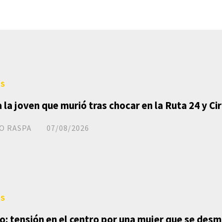
ES
a la joven que murió tras chocar en la Ruta 24 y C
O RASPA
07/08/2026
ES
o: tensión en el centro por una mujer que se des