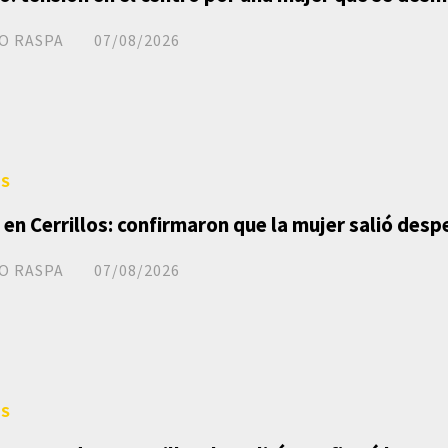
O RASPA
07/08/2026
ES
 en Cerrillos: confirmaron que la mujer salió desp
O RASPA
07/08/2026
ES