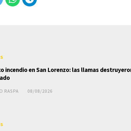
ES
o incendio en San Lorenzo: las llamas destruyeron
ado
O RASPA
08/08/2026
ES